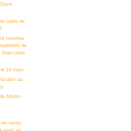
+55ans
 le cadre de
6
re nouveau
omplément de
Jean Louis
 le 14 mars
iculier au
ry
du Martin
 en vente
 partir du